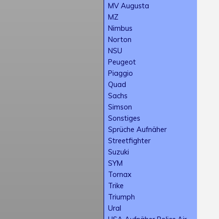
MV Augusta
MZ
Nimbus
Norton
NSU
Peugeot
Piaggio
Quad
Sachs
Simson
Sonstiges
Sprüche Aufnäher
Streetfighter
Suzuki
SYM
Tornax
Trike
Triumph
Ural