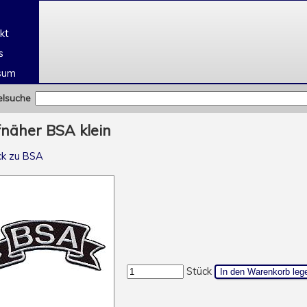
e
kt
s
sum
elsuche
näher BSA klein
ck zu BSA
Stück