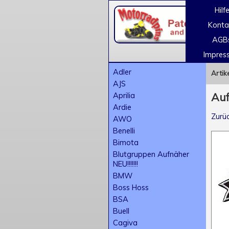
Hilf
Konta
AGB
Impres
Adler
Artik
AJS
Aprilia
Auf
Ardie
Zurü
AWO
Benelli
Bimota
Blutgruppen Aufnäher
NEU!!!!!!!
BMW
Boss Hoss
BSA
Buell
Cagiva