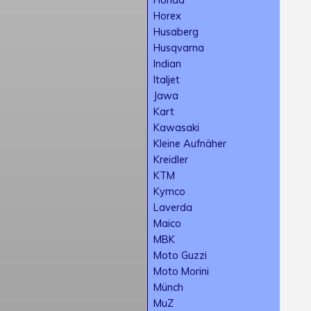
Horex
Husaberg
Husqvarna
Indian
Italjet
Jawa
Kart
Kawasaki
Kleine Aufnäher
Kreidler
KTM
Kymco
Laverda
Maico
MBK
Moto Guzzi
Moto Morini
Münch
MuZ