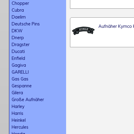
Chopper
Cubra
Daelim
Deutsche Pins
Aufnäher Kymco K
DKW
Dnerp
Dragster
Ducati
Enfield
Gagiva
GARELLI
Gas Gas
Gespanne
Gilera
Große Aufnäher
Harley
Harris
Heinkel
Hercules
Honda