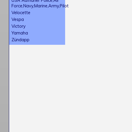
USA Aufnäher Police,Air
Force,Navy,Marine,Army,Pilot
Velocette
Vespa
Victory
Yamaha
Zündapp